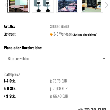
Art.Nr.:
SD003-6560
Lieferzeit:
3-5 Werktage
(Ausland abweichend)
Plano oder Durchreiche:
Staffelpreise
1-4 Stk.
je 73,78 EUR
5-9 Stk.
je 70,09 EUR
> 9 Stk.
je 66,40 EUR