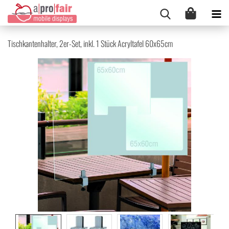
Tisch­kan­ten­hal­ter, 2er-​Set, inkl. 1 Stück Acryl­ta­fel 60x65cm