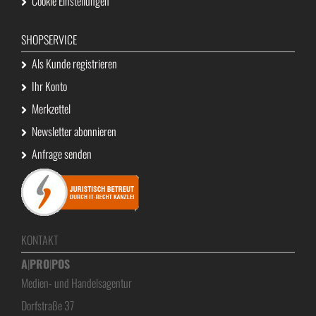
Cookie Einstellungen
SHOPSERVICE
Als Kunde registrieren
Ihr Konto
Merkzettel
Newsletter abonnieren
Anfrage senden
KONTAKT
A
|
PRO
|
POS
Medien- und Handelsagentur
Dorfstraße 37