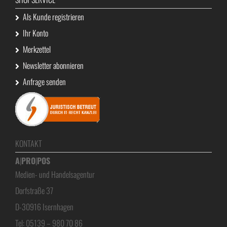
Als Kunde registrieren
Ihr Konto
Merkzettel
Newsletter abonnieren
Anfrage senden
KONTAKT
A
|
PRO
|
POS
Medien- und Handelsagentur
Dorfstraße 37
D-30916 Isernhagen
Tel: 05139 – 980 70 86