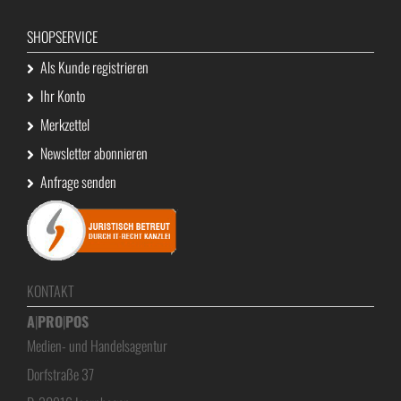
SHOPSERVICE
Als Kunde registrieren
Ihr Konto
Merkzettel
Newsletter abonnieren
Anfrage senden
KONTAKT
A
|
PRO
|
POS
Medien- und Handelsagentur
Dorfstraße 37