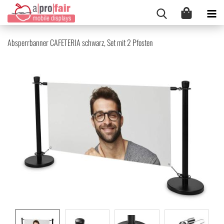
Ab­sperr­ban­ner CA­FE­TE­RIA schwarz, Set mit 2 Pfos­ten