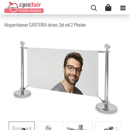
Ab­sperr­ban­ner CA­FE­TE­RIA chrom, Set mit 2 Pfos­ten