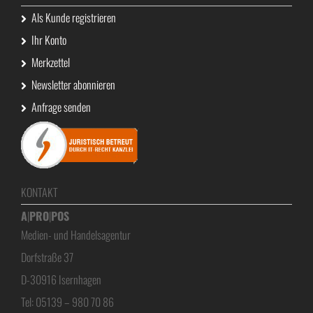
Als Kunde registrieren
Ihr Konto
Merkzettel
Newsletter abonnieren
Anfrage senden
KONTAKT
A
|
PRO
|
POS
Medien- und Handelsagentur
Dorfstraße 37
D-30916 Isernhagen
Tel: 05139 – 980 70 86